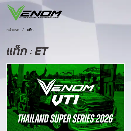
หน้าแรก
/
แท็ก
แท็ก : ET