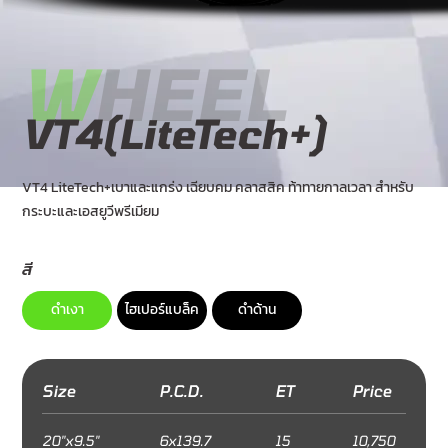
W
HEEL
VT4(LiteTech+)
VT4 LiteTech+เบาและแกร่ง เฉียบคม คลาสสิค ท้าทายกาลเวลา สำหรับ
กระบะและเอสยูวีพรีเมียม
สี
ดำเงา
ไฮเปอร์แบล็ค
ดำด้าน
Size
P.C.D.
ET
Price
20"x9.5"
6x139.7
15
10,750