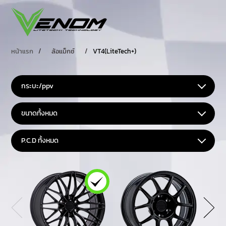
หน้าแรก
/
ล้อแม็กซ์
/
VT4(LiteTech+)
กระบะ/ppv
ขนาดทั้งหมด
P.C.D ทั้งหมด