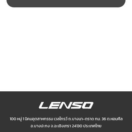
100 หมู่ 1 นิคมอุตสาหกรรม เวลโกรว์ ถ.บางนา-ตราด กม. 36 ต.หอมศีล
อ.บางปะกง
จ.ฉะเชิงเทรา 24130 ประเทศไทย