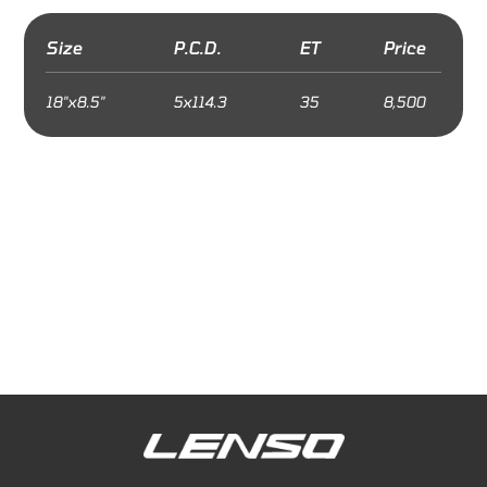
Size
P.C.D.
ET
Price
18"x8.5"
5x114.3
35
8,500