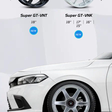
R
Super GT-VNT
Super GT-VNK
18"
18"
17"
16"
15"