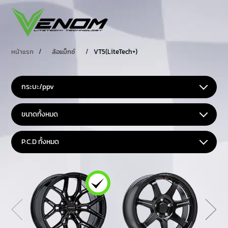
หน้าแรก
/
ล้อแม็กซ์
/
VT5(LiteTech+)
กระบะ/ppv
ขนาดทั้งหมด
P.C.D ทั้งหมด