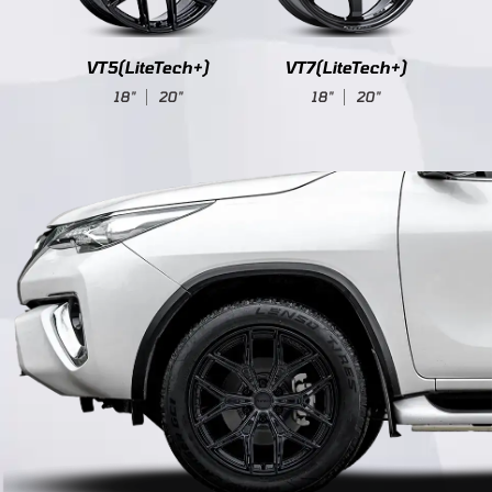
+)
VT5(LiteTech+)
VT7(LiteTech+)
18"
20"
18"
20"