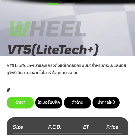
W
HEEL
VT5(LiteTech+)
VT5 LiteTech+เบาและแกร่งตั้งแต่เกิดออกแบบมาสำหรับกระบะและเอส
ยูวีพรีเมียม สวยงามไฉไล เร้าใจทุกสมรรถนะ
สี
ดำเงา
ไฮเปอร์แบล็ค
ดำด้าน
น้ำตาลไหม้
Size
P.C.D.
ET
Price