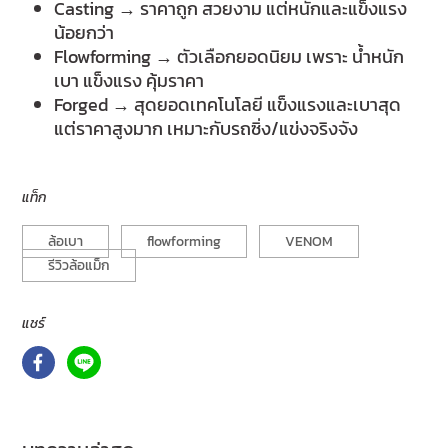
Casting → ราคาถูก สวยงาม แต่หนักและแข็งแรง
น้อยกว่า
Flowforming → ตัวเลือกยอดนิยม เพราะ น้ำหนัก
เบา แข็งแรง คุ้มราคา
Forged → สุดยอดเทคโนโลยี แข็งแรงและเบาสุด
แต่ราคาสูงมาก เหมาะกับรถซิ่ง/แข่งจริงจัง
แท็ก
ล้อเบา
flowforming
VENOM
รีวิวล้อแม็ก
แชร์