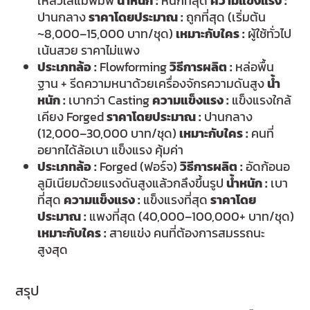
เหลวใส่แม่พิมพ์
น้ำหนัก :
หนักที่สุด
ความแข็งแรง :
ปานกลาง
ราคาโดยประมาณ :
ถูกที่สุด (เริ่มต้น
~8,000–15,000 บาท/ชุด)
เหมาะกับใคร :
ผู้ใช้ทั่วไป
เน้นสวย ราคาไม่แพง
ประเภทล้อ :
Flowforming
วิธีการผลิต :
หล่อพื้น
ฐาน + รีดความหนาด้วยเครื่องจักรความดันสูง
น้ำ
หนัก :
เบากว่า Casting
ความแข็งแรง :
แข็งแรงใกล้
เคียง Forged
ราคาโดยประมาณ :
ปานกลาง
(12,000–30,000 บาท/ชุด)
เหมาะกับใคร :
คนที่
อยากได้ล้อเบา แข็งแรง คุ้มค่า
ประเภทล้อ :
Forged (ฟอร์จ)
วิธีการผลิต :
อัดก้อนอ
ลูมิเนียมด้วยแรงดันสูงแล้วกลึงขึ้นรูป
น้ำหนัก :
เบา
ที่สุด
ความแข็งแรง :
แข็งแรงที่สุด
ราคาโดย
ประมาณ :
แพงที่สุด (40,000–100,000+ บาท/ชุด)
เหมาะกับใคร :
สายแข่ง คนที่ต้องการสมรรถนะ
สูงสุด
สรุป