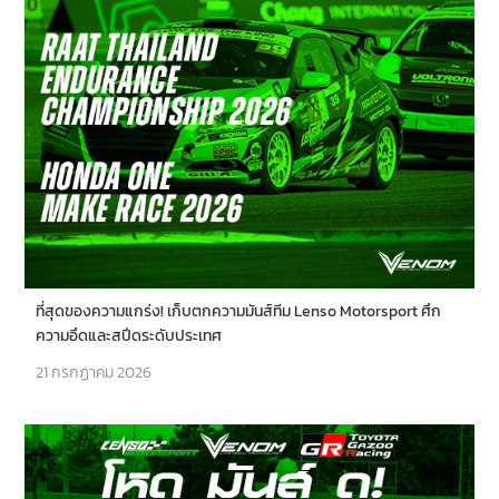
ที่สุดของความแกร่ง! เก็บตกความมันส์ทีม Lenso Motorsport ศึก
ความอึดและสปีดระดับประเทศ
21 กรกฏาคม 2026