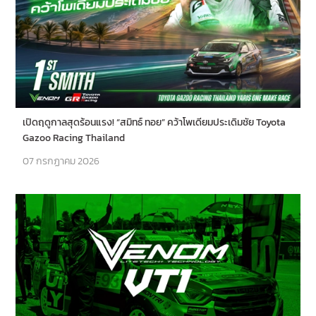
เปิดฤดูกาลสุดร้อนแรง! “สมิทธ์ ทอย” คว้าโพเดียมประเดิมชัย Toyota
Gazoo Racing Thailand
07 กรกฏาคม 2026