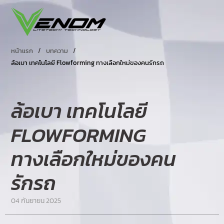
หน้าแรก
/
บทความ
/
ล้อเบา เทคโนโลยี Flowforming ทางเลือกใหม่ของคนรักรถ
ล้อเบา เทคโนโลยี
FLOWFORMING
ทางเลือกใหม่ของคน
รักรถ
04 กันยายน 2025