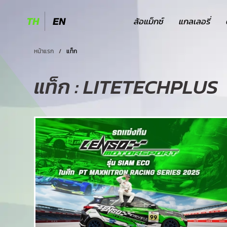
ล้อแม็กซ์
แกลเลอรี่
TH
EN
หน้าแรก
/
แท็ก
แท็ก : LITETECHPLUS