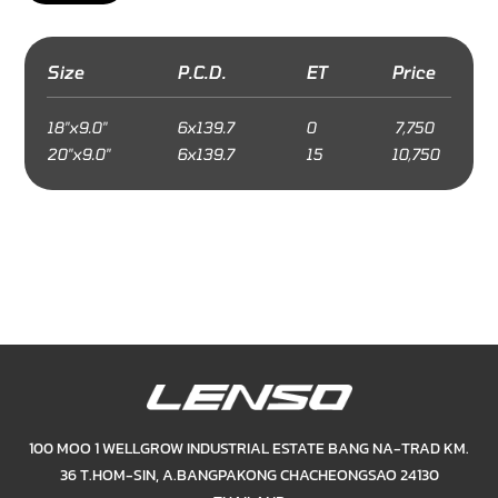
Size
P.C.D.
ET
Price
18"x9.0"
6x139.7
0
7,750
20"x9.0"
6x139.7
15
10,750
100 MOO 1 WELLGROW INDUSTRIAL ESTATE BANG NA-TRAD KM.
36 T.HOM-SIN,
A.BANGPAKONG CHACHEONGSAO 24130