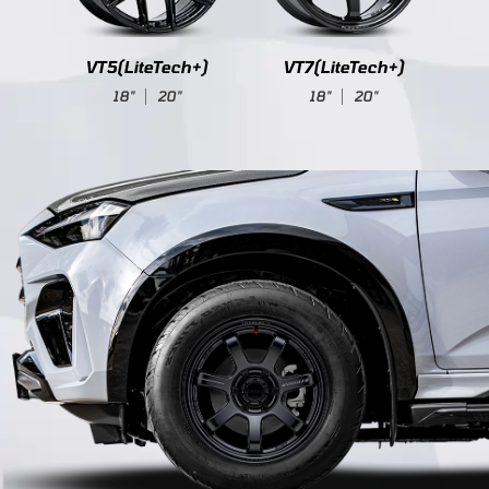
+)
VT5(LiteTech+)
VT7(LiteTech+)
18"
20"
18"
20"