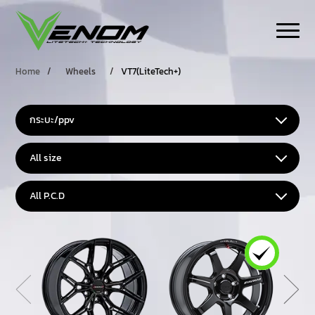
Home
/
Wheels
/
VT7(LiteTech+)
กระบะ/ppv
All size
All P.C.D